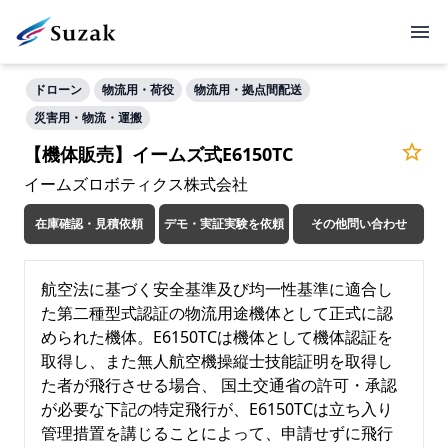
ドローン
物流用・荷役
物流用・拠点間配送
災害用・物流・運搬
【機体販売】イームズ式E6150TC
イームズロボティクス株式会社
在庫確認・見積依頼
デモ・実証実験を依頼
その他問い合わせ
航空法に基づく安全基準及び均一性基準に適合し
た第二種型式認証の物流用途機体として正式に認
められた機体。E6150TCは機体として機体認証を
取得し、また無人航空機操縦士技能証明を取得し
た者が飛行させる場合、 国土交通省の許可・承認
が必要な下記の特定飛行が、E6150TCは立ち入り
管理措置を講じることによって、申請せずに飛行