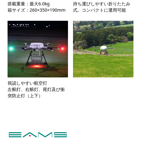
搭載重量：最大6.0kg

持ち運びしやすい折りたたみ
箱サイズ：260×350×190mm
式。コンパクトに運用可能
視認しやすい航空灯

左舷灯、右舷灯、尾灯及び衝
突防止灯（上下）