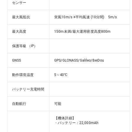
センサー
最大風抵抗
突風10m/s ※平均風速 (10分間)　5m/s
最大高度
150m未満/最大運用密度高度800m
保護等級 （IP）
GNSS
GPS/GLONASS/Galileo/BeiDou
動作環境温度
5～40℃
バッテリー充電時間
自動航行
可能
【機体詳細】					

・バッテリー：22,000mAh															