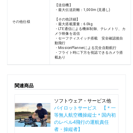
【送信機】

・最大伝送距離：1,000m (見通し)

【その他詳細】

その他仕様
・最大搭載重量：6.0kg　

・LTE通信による機体制御、テレメトリ、カ
メラ映像を送信

・セーフティスイッチ搭載　安全確認後自
動飛行

・MissionPlannerによる完全自動航行

・フライト時に下方を視認できるカメラ搭
載あり
関連商品
ソフトウェア・サービス他
パイロットサービス 【＊一
等無人航空機操縦士＊国内初
のレベル4飛行の運航責任
者・操縦者】