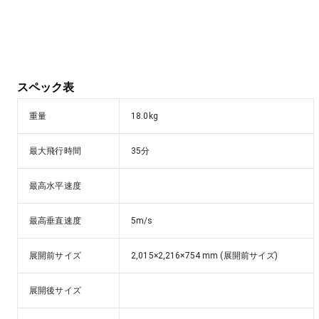
スペック表
重量
18.0kg
最大飛行時間
35分
最高水平速度
最高垂直速度
5m/s
展開前サイズ
2,015×2,216×754 mm (展開前サイズ)
展開後サイズ