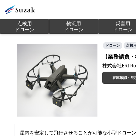
点検用

物流用

災害用

ドローン
ドローン
ドローン
ドローン
点検
【業務請負・機体
株式会社ERI Rob
在庫確認・見
屋内を安定して飛行させることが可能な小型ドローン