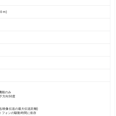
 m)
能のみ

方向50度

よる映像伝送の最大伝送距離)

トフォンの駆動時間に依存
