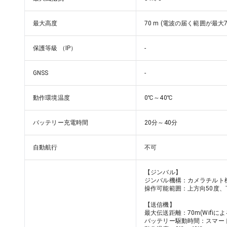
最大高度
70 m (電波の届く範囲が最大70
保護等級 （IP）
-
GNSS
-
動作環境温度
0℃～40℃
バッテリー充電時間
20分～40分
自動航行
不可
【ジンバル】

ジンバル機構：カメラチルト機
操作可能範囲：上方向50度、下
【送信機】

最大伝送距離：70m(Wifiに
バッテリー駆動時間：スマー