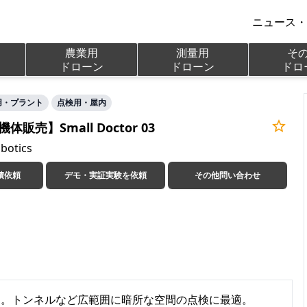
ニュース・
農業用

測量用

その
ドローン
ドローン
ドロ
用・プラント
点検用・屋内
販売】Small Doctor 03
otics
積依頼
デモ・実証実験を依頼
その他問い合わせ
。トンネルなど広範囲に暗所な空間の点検に最適。
