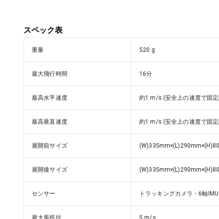
スペック表
重量
520 g
最大飛行時間
16分
最高水平速度
約1 m/s (安全上の速度で固定
最高垂直速度
約1 m/s (安全上の速度で固定
展開前サイズ
(W)335mm×(L)290mm×(H)
展開後サイズ
(W)335mm×(L)290mm×(H)
センサー
トラッキングカメラ・6軸IMU
最大風抵抗
5 m/s