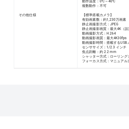
動作温度：0℃～40℃								

複数動作：不可

その他仕様
【標準搭載カメラ】

有効画素数：約1,230万画素

静止画撮影方式：JPEG								

静止画撮影画質：最大4K（設定で変更可
動画撮影方式：H.264								

動画撮影画質：最大4K30fps								

動画撮影時間：搭載するUSBメモリー容
センササイズ：1/2.3 インチ								

焦点距離：約 2.2 mm								

シャッター方式：ローリングシャッター方
フォーカス方式：マニュアル