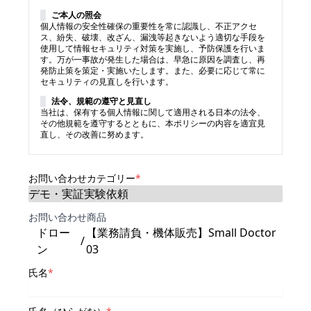
ご本人の照会
個人情報の安全性確保の重要性を常に認識し、不正アクセ
ス、紛失、破壊、改ざん、漏洩等起きないよう適切な手段を
使用して情報セキュリティ対策を実施し、予防保護を行いま
す。万が一事故が発生した場合は、早急に原因を調査し、再
発防止策を策定・実施いたします。また、必要に応じて常に
セキュリティの見直しを行います。
法令、規範の遵守と見直し
当社は、保有する個人情報に関して適用される日本の法令、
その他規範を遵守するとともに、本ポリシーの内容を適宜見
直し、その改善に努めます。
お問い合わせカテゴリー
*
お問い合わせ商品
ドロー
【業務請負・機体販売】Small Doctor
/
ン
03
氏名
*