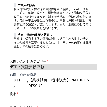
ご本人の照会
個人情報の安全性確保の重要性を常に認識し、不正アクセ
ス、紛失、破壊、改ざん、漏洩等起きないよう適切な手段を
使用して情報セキュリティ対策を実施し、予防保護を行いま
す。万が一事故が発生した場合は、早急に原因を調査し、再
発防止策を策定・実施いたします。また、必要に応じて常に
セキュリティの見直しを行います。
法令、規範の遵守と見直し
当社は、保有する個人情報に関して適用される日本の法令、
その他規範を遵守するとともに、本ポリシーの内容を適宜見
直し、その改善に努めます。
お問い合わせカテゴリー
*
お問い合わせ商品
ドロー
【業務請負・機体販売】PRODRONE
/
ン
RESCUE
氏名
*