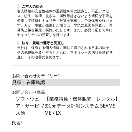
ご本人の照会
個人情報の安全性確保の重要性を常に認識し、不正アクセ
ス、紛失、破壊、改ざん、漏洩等起きないよう適切な手段を
使用して情報セキュリティ対策を実施し、予防保護を行いま
す。万が一事故が発生した場合は、早急に原因を調査し、再
発防止策を策定・実施いたします。また、必要に応じて常に
セキュリティの見直しを行います。
法令、規範の遵守と見直し
当社は、保有する個人情報に関して適用される日本の法令、
その他規範を遵守するとともに、本ポリシーの内容を適宜見
直し、その改善に努めます。
お問い合わせカテゴリー
*
お問い合わせ商品
ソフトウェ
【業務請負・機体販売・レンタル】
ア・サービ
/
3次元データ計測システム SEAMS
ス他
ME / LX
氏名
*